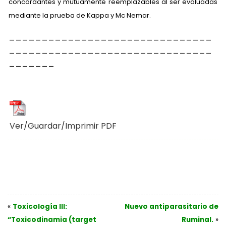
concordantes y mutuamente reemplazables al ser evaluadas
mediante la prueba de Kappa y Mc Nemar.
_______________________________
_______________________________
_______
Ver/Guardar/Imprimir PDF
«
Toxicología III:
Nuevo antiparasitario de
“Toxicodinamia (target
Ruminal.
»