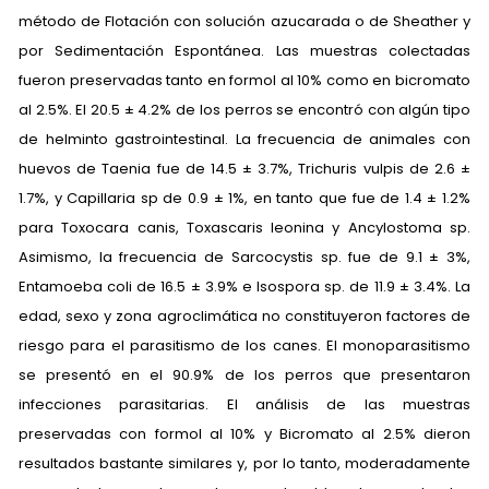
método de Flotación con solución azucarada o de Sheather y
por Sedimentación Espontánea. Las muestras colectadas
fueron preservadas tanto en formol al 10% como en bicromato
al 2.5%. El 20.5 ± 4.2% de los perros se encontró con algún tipo
de helminto gastrointestinal. La frecuencia de animales con
huevos de Taenia fue de 14.5 ± 3.7%, Trichuris vulpis de 2.6 ±
1.7%, y Capillaria sp de 0.9 ± 1%, en tanto que fue de 1.4 ± 1.2%
para Toxocara canis, Toxascaris leonina y Ancylostoma sp.
Asimismo, la frecuencia de Sarcocystis sp. fue de 9.1 ± 3%,
Entamoeba coli de 16.5 ± 3.9% e Isospora sp. de 11.9 ± 3.4%. La
edad, sexo y zona agroclimática no constituyeron factores de
riesgo para el parasitismo de los canes. El monoparasitismo
se presentó en el 90.9% de los perros que presentaron
infecciones parasitarias. El análisis de las muestras
preservadas con formol al 10% y Bicromato al 2.5% dieron
resultados bastante similares y, por lo tanto, moderadamente