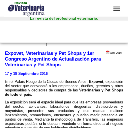
menu
La revista del profesional veterinario.
inal text
 this translation
r feedback will be used to help improve Google Translate
Expovet, Veterinarias y Pet Shops y 1er
abril 2016
Congreso Argentino de Actualización para
Veterinarias y Pet Shops.
17 y 18 Septiembre 2016
En el Palais Rouge de la Ciudad de Buenos Aires,
Expovet
, exposición
del sector que convocará a los empresarios, dueños, gerentes y otros
responsables y decisores de compra de las
Veterinarias y Pet Shops
de todo el país.
La exposición será el espacio ideal para que las empresas proveedoras
del sector, fabricantes, laboratorios, droguerías, distribuidores y
mayoristas, presenten sus productos y sus marcas, realicen
lanzamientos, promociones, encuestas y puedan medir presencia en
puntos de venta. Mediante la metodología de Transfers, las empresas
expositoras podrán, si lo desean, venderle en forma directa al negocio
minorista o a través de sus habituales distribuidores.