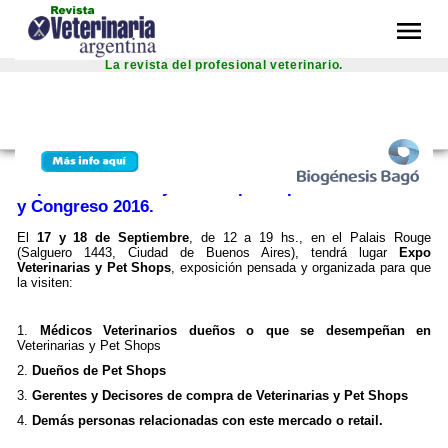
menu
La revista del profesional veterinario.
inal text
 this translation
r feedback will be used to help improve Google Translate
Expo Veterinarias y Pet Shops. Exposición
junio 2016
y Congreso 2016.
El
17 y 18 de Septiembre
, de 12 a 19 hs., en el Palais Rouge
(Salguero 1443, Ciudad de Buenos Aires), tendrá lugar
Expo
Veterinarias y Pet Shops
, exposición pensada y organizada para que
la visiten:
Médicos Veterinarios dueños o que se desempeñan en
Veterinarias y Pet Shops
Dueños de Pet Shops
Gerentes y Decisores de compra de Veterinarias y Pet Shops
Demás personas relacionadas con este mercado o retail.