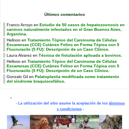
Últimos comentarios
Franco Arroyo
en
Estudio de 50 casos de hepatozoonosis en
caninos naturalmente infectados en el Gran Buenos Aires,
Argentina.
Hellooo
en
Tratamiento Tópico del Carcinoma de Células
Escamosas (CCE) Cutáneo Felino en Forma Tópica con 5
Fluoruracilo (5 FU): Descripción de un Caso Clínico.
Laura Alvarez
en
Técnica de fistulación aplicada a bovinos.
Hellooo
en
Tratamiento Tópico del Carcinoma de Células
Escamosas (CCE) Cutáneo Felino en Forma Tópica con 5
Fluoruracilo (5 FU): Descripción de un Caso Clínico.
Gonzalo Gil
en
Palatoplastia modificada como tratamiento
del síndrome braquiocefálico.
- La utilización del sitio asume la aceptación de los
términos
y condiciones
-