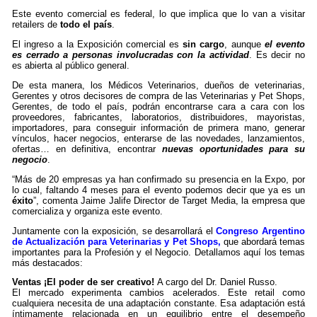
Este evento comercial es federal, lo que implica que lo van a visitar
retailers de
todo el país
.
El ingreso a la Exposición comercial es
sin cargo
, aunque
el evento
es cerrado a personas involucradas con la actividad
. Es decir no
es abierta al público general.
De esta manera, los Médicos Veterinarios, dueños de veterinarias,
Gerentes y otros decisores de compra de las Veterinarias y Pet Shops,
Gerentes, de todo el país, podrán encontrarse cara a cara con los
proveedores, fabricantes, laboratorios, distribuidores, mayoristas,
importadores, para conseguir información de primera mano, generar
vínculos, hacer negocios, enterarse de las novedades, lanzamientos,
ofertas… en definitiva, encontrar
nuevas oportunidades para su
negocio
.
“Más de 20 empresas ya han confirmado su presencia en la Expo, por
lo cual, faltando 4 meses para el evento podemos decir que ya es un
éxito
”, comenta Jaime Jalife Director de Target Media, la empresa que
comercializa y organiza este evento.
Juntamente con la exposición, se desarrollará el
Congreso Argentino
de Actualización para Veterinarias y Pet Shops,
que abordará temas
importantes para la Profesión y el Negocio. Detallamos aquí los temas
más destacados:
Ventas ¡El poder de ser creativo!
A cargo del Dr. Daniel Russo.
El mercado experimenta cambios acelerados. Este retail como
cualquiera necesita de una adaptación constante. Esa adaptación está
íntimamente relacionada en un equilibrio entre el desempeño