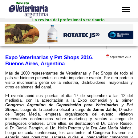
menu
La revista del profesional veterinario.
inal text
 this translation
r feedback will be used to help improve Google Translate
Expo Veterinarias y Pet Shops 2016.
septiembre 2016
Buenos Aires, Argentina.
Más de 1600 representantes de Veterinarias y Pet Shops de todo el
país se hicieron presentes en este importante evento. Por otra parte lo
visitó muchísima gente de la industria, distribuidores, mayoristas y
otros eslabones del canal.
El evento abrió sus puertas el día 17 de septiembre a las 12 del
mediodía, con la acreditación a la Expo comercial y al primer
Congreso Argentino de Capacitación para Veterinarias y Pet
Shops.
Luego de la apertura oficial a cargo de
Jaime Jalife
, Director
de Target Media, empresa organizadora del evento, vinieron
interesantes conferencias sobre marketing y ventas a cargo de
prestigiosos oradores. Entre ellos, se destacaron el Dr. Daniel Russo,
el Dr. Daniel Pampín, el Lic. Helio Perotto y la Dra. Ana María Muñoz.
Luego de cada conferencia, los asistentes al Congreso tuvieron su
espacio para preguntar, sacarse dudas e intercambiar conceptos y