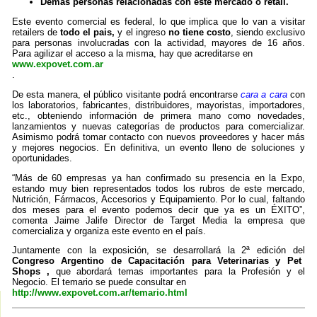
Demás personas relacionadas con este mercado o retail.
Este evento comercial es federal, lo que implica que lo van a visitar
retailers de
todo el pais,
y el ingreso
no tiene costo
, siendo exclusivo
para personas involucradas con la actividad, mayores de 16 años.
Para agilizar el acceso a la misma, hay que acreditarse en
www.expovet.com.ar
.
De esta manera, el público visitante podrá encontrarse
cara a cara
con
los laboratorios, fabricantes, distribuidores, mayoristas, importadores,
etc., obteniendo información de primera mano como novedades,
lanzamientos y nuevas categorías de productos para comercializar.
Asimismo podrá tomar contacto con nuevos proveedores y hacer más
y mejores negocios. En definitiva, un evento lleno de soluciones y
oportunidades.
“Más de 60 empresas ya han confirmado su presencia en la Expo,
estando muy bien representados todos los rubros de este mercado,
Nutrición, Fármacos, Accesorios y Equipamiento. Por lo cual, faltando
dos meses para el evento podemos decir que ya es un ÉXITO”,
comenta Jaime Jalife Director de Target Media la empresa que
comercializa y organiza este evento en el país.
Juntamente con la exposición, se desarrollará la 2ª edición del
Congreso Argentino de Capacitación para Veterinarias y Pet
Shops ,
que abordará temas importantes para la Profesión y el
Negocio. El temario se puede consultar en
http://www.expovet.com.ar/temario.html