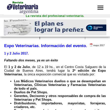
menu
La revista del profesional veterinario.
inal text
 this translation
r feedback will be used to help improve Google Translate
Expo Veterinarias. Información del evento.
mayo 2017
1 y 2 Julio 2017.
Faltando dos meses, ya es un éxito
El
1 y 2 de Julio
, de 12 a 19 hs., en el Centro Costa Salguero de la
Ciudad de Buenos Aires, tendrá lugar la
2ª edición de
Expo
Veterinarias
, la única exposición comercial que es visitada por:
Los Médicos Veterinarios dueños o que se desempeñan en
Veterinarias, Clínicas Veterinarias y Farmacias Veterinarias
de todo el país.
Dueños de Pet Shops.
Gerentes, Decisores y otros responsables de compra de las
Veterinarias y Pet Shops.
Distribuidores, importadores, mayoristas, forrajeras,
criaderos, etc.