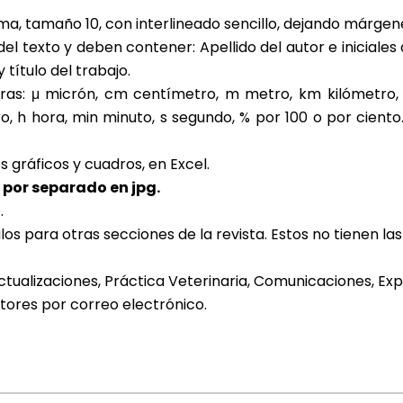
a, tamaño 10, con interlineado sencillo, dejando márgene
as del texto y deben contener: Apellido del autor e inicia
título del trabajo.
uras: μ micrón, cm centímetro, m metro, km kilómetro
o, h hora, min minuto, s segundo, % por 100 o por ciento. 
os gráficos y cuadros, en Excel.
por separado en jpg.
.
os para otras secciones de la revista. Estos no tienen las
Actualizaciones, Práctica Veterinaria, Comunicaciones, Exp
tores por correo electrónico.