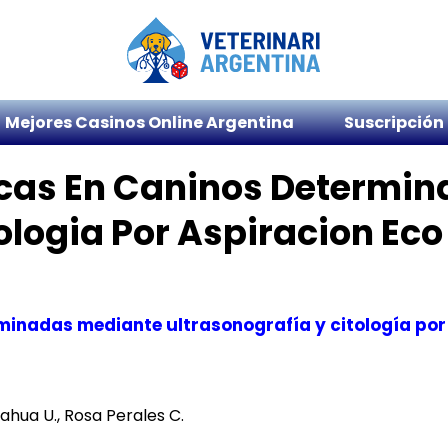
Mejores Casinos Online Argentina
Suscripción
icas En Caninos Determi
ologia Por Aspiracion Ec
minadas mediante ultrasonografía y citología po
ahua U., Rosa Perales C.