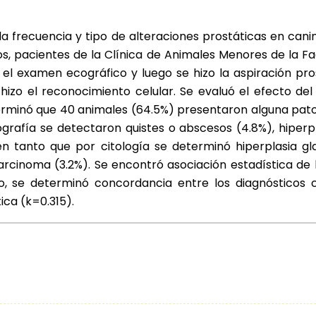
 la frecuencia y tipo de alteraciones prostáticas en cani
os, pacientes de la Clínica de Animales Menores de la Fa
el examen ecográfico y luego se hizo la aspiración pro
izo el reconocimiento celular. Se evaluó el efecto del
eterminó que 40 animales (64.5%) presentaron alguna pa
grafía se detectaron quistes o abscesos (4.8%), hiperplas
; en tanto que por citología se determinó hiperplasia g
ocarcinoma (3.2%). Se encontró asociación estadística de 
mo, se determinó concordancia entre los diagnósticos 
ica (k=0.315).