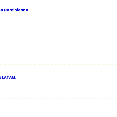
ica Dominicana.
s LATAM.