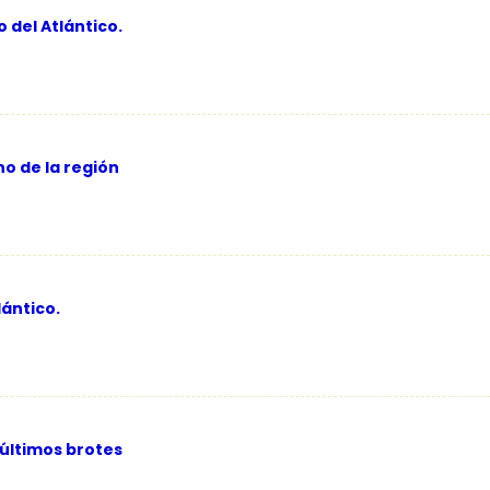
 del Atlántico.
no de la región
lántico.
 últimos brotes