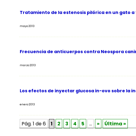
Tratamiento de la estenosis pilórica en un gato a
mayo 2013
Frecuencia de anticuerpos contra Neospora canin
marzo 2013
Los efectos de inyectar glucosa in-ovo sobre la in
enero 2013
Pág. 1 de 6
1
2
3
4
5
…
»
Última »