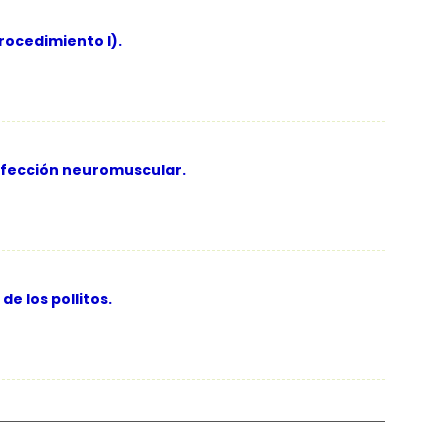
rocedimiento I).
afección neuromuscular.
e los pollitos.