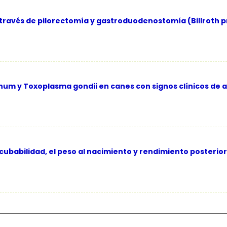
 través de pilorectomía y gastroduodenostomía (Billroth p
um y Toxoplasma gondii en canes con signos clínicos de 
cubabilidad, el peso al nacimiento y rendimiento posterior d