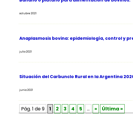
Banano o plátano para alimentación de bovinos.
octubre 2021
Anaplasmosis bovina: epidemiología, control y p
julio 2021
Situación del Carbunclo Rural en la Argentina 202
junio 2021
Pág. 1 de 9
1
2
3
4
5
…
»
Última »