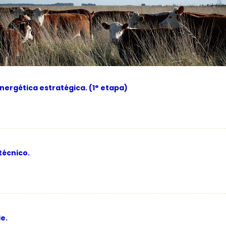
ergética estratégica. (1° etapa)
técnico.
e.