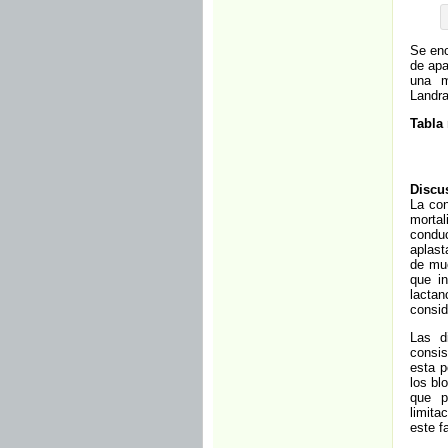
Se enc
de apa
una m
Landra
Tabla 
Discu
La con
mortal
conduc
aplast
de mue
que i
lactan
consid
Las d
consi
esta p
los bl
que p
limita
este f