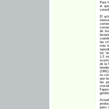
Para h
el qu
consid
El act
interv
comie
comien
de lo
lactan
cuando
las cr
más l
reprod
los “a
1-3 mi
ocurri
de la 
tiende
(1991)
su com
que la
las pa
cruci
Fajaro
genéti
Actua
produc
paso i