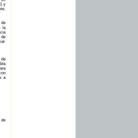
11 y
ete.
a de
 la
ncia
 de
kal-
a de
bla
ara
con
s a
a de