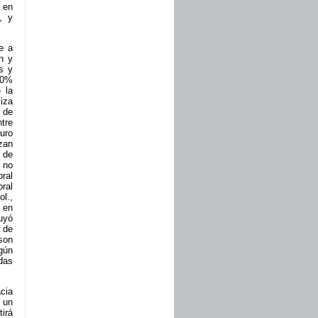
 en
, y
e a
n y
s y
50%
 la
iza
 de
ntre
uro
zan
 de
 no
oral
ral
l.,
 en
uyó
a de
son
gún
das
cia
 un
irá