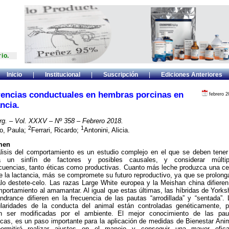
ario.
Inicio
|
Institucional
|
Suscripción
|
Ediciones Anteriores
rencias conductuales en hembras porcinas en
febrero 2
ncia.
rg. – Vol. XXXV – Nº 358 – Febrero 2018.
2
1
o, Paula;
Ferrari, Ricardo;
Antonini, Alicia.
men
lisis del comportamiento es un estudio complejo en el que se deben tener
a un sinfín de factores y posibles causales, y considerar múltip
uencias, tanto éticas como productivas. Cuanto más leche produzca una ce
e la lactancia, más se compromete su futuro reproductivo, ya que se prolong
alo destete-celo. Las razas Large White europea y la Meishan china difieren
portamiento al amamantar. Al igual que estas últimas, las híbridas de Yorks
ndrance difieren en la frecuencia de las pautas “arrodillada” y “sentada”. 
ularidades de la conducta del animal están controladas genéticamente, p
n ser modificadas por el ambiente. El mejor conocimiento de las pau
icas, es un paso importante para la aplicación de medidas de Bienestar Anim
ermitirá realizar ajustes en el manejo y conseguir una mayor efica