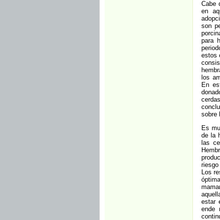
Cabe d
en aq
adopc
son pe
porcin
para 
period
estos 
consis
hembra
los a
En est
donado
cerdas
conclu
sobre 
Es muy
de la 
las ce
Hembra
produc
riesgo
Los re
óptim
mamar
aquell
estar
ende 
conti