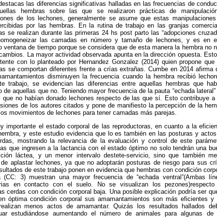
estacas las diferencias significativas halladas en las frecuencias de condu
uellas hembras sobre las que se realizaron prácticas de manipulació
iones de los lechones, generalmente se asume que estas manipulaciones
rcibidas por las hembras. En la rutina de trabajo en las granjas comercia
as se realizan durante las primeras 24 hs post parto las “adopciones cruzad
homogeneizar las camadas en número y tamaño de lechones, y es en e
o ventana de tiempo porque se considera que de esta manera la hembra no n
cambios. La mayor actividad observada apunta en la dirección opuesta. Esto
tente con lo planteado por Hernandez Gonzalez (2014) quien propone que 
s se comportan diferentes frente a crías extrañas. Cumbe en 2014 afirma 
mamantamientos disminuyen la frecuencia cuando la hembra recibió lechon
e trabajo, se evidencian las diferencias entre aquellas hembras que hab
 de aquellas que no. Teniendo mayor frecuencia de la pauta “echada lateral”
 que no habían donado lechones respecto de las que sí. Esto contribuye a 
siones de los autores citados y pone de manifiesto la percepción de la hem
los movimientos de lechones para tener camadas más parejas.
 importante el estado corporal de las reproductoras, en cuanto a la eficien
hembra, y este estudio evidencia que lo es también en las posturas y actos
rdas, mostrando la relevancia de la evaluación y control de este parámet
s que ingresen a la lactancia con el estado óptimo no solo tendrán una bu
ción láctea, y un menor intervalo destete-servicio, sino que también me
 de aplastar lechones, ya que no adoptarán posturas de riesgo para sus crí
sultados de este trabajo ponen en evidencia que hembras con condición corpo
a (CC: 3) muestran una mayor frecuencia de “echada ventral”(Ambas lín
ias en contacto con el suelo. No se visualizan los pezones)respecto
as cerdas con condición corporal baja. Una posible explicación podría ser qu
 en óptima condición corporal sus amamantamientos son más eficientes y 
realizan menos actos de amamantar. Quizás los resultados hallados de
nuar estudiándose aumentando el número de animales para algunas de 