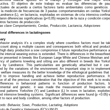
ductiva. El objetivo de este trabajo es evaluar las diferencias de pau
ctuales de acuerdo a ciertos factores tanto ambientales como genéticos.
ó la medición de frecuencias de 3 pautas comportamentales en cerdas Yorksh
Landrance (L), en lactancia, explotadas en sistemas de cría intensiva confin
laron diferencias significativas (p<0,05) respecto de la raza y condición corpo
otros factores de producción.
as clave Comportamiento, Cerdas, Producción, Lactancia, Adopciones
oral differences in lactatingsows
ary
havior analysis it’s a complex study where countless factors must be tak
ccount along a multiple causes and consequences both ethical and product
 high dairy production a sow compromise it future reproductive performance 
 the interval weaning estrus is extended. There is differences in the breastfee
or presented in breeds like European Large White and Chinese Meishan and 
ncy of patterns kneeling and sitting are also different in breeds like Yorks
s by Landrance. This particularities are genetically attached but it can
ed by the variations of the environment. An important step in to implement
 welfare measures its the better knowledge of the ethological guidelines that 
ed to improve handling and achieve better reproductive performance. It
e of all the previous consideration that the objective of this work is to eval
ifferences in behavioral patterns in function of production factors, b
onmental and genetic. it was made the measurement of frequencies o
oral patterns Yorkshire (Y) and Landrace (L) In sows in lactation, exploite
ed intensive breeding systems. Significant differences were found (p <0.05) 
t to race and body condition, among other factors of production.
ords:
Behavior, Sows, Production, Lactating, Adoptions
tuto de Genética Veterinaria (FCV-UNLP)