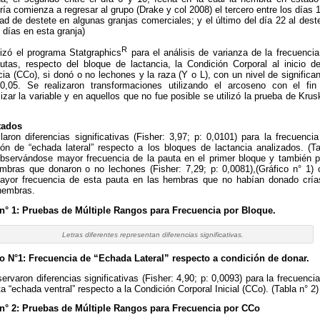
tría comienza a regresar al grupo (Drake y col 2008) el tercero entre los días 
ad de destete en algunas granjas comerciales; y el último del día 22 al dest
 días en esta granja)
R
lizó el programa Statgraphics
para el análisis de varianza de la frecuenci
utas, respecto del bloque de lactancia, la Condición Corporal al inicio de
cia (CCo), si donó o no lechones y la raza (Y o L), con un nivel de significa
0,05. Se realizaron transformaciones utilizando el arcoseno con el fin
izar la variable y en aquellos que no fue posible se utilizó la prueba de Krus
.
tados
laron diferencias significativas (Fisher: 3,97; p: 0,0101) para la frecuenci
ión de “echada lateral” respecto a los bloques de lactancia analizados. (Ta
bservándose mayor frecuencia de la pauta en el primer bloque y también p
mbras que donaron o no lechones (Fisher: 7,29; p: 0,0081),(Gráfico n° 1) 
ayor frecuencia de esta pauta en las hembras que no habían donado cría
hembras.
 n° 1: Pruebas de Múltiple Rangos para Frecuencia por Bloque.
Letras diferentes representan diferencias significativas.
co N°1: Frecuencia de “Echada Lateral” respecto a condición de donar.
ervaron diferencias significativas (Fisher: 4,90; p: 0,0093) para la frecuenci
ta “echada ventral” respecto a la Condición Corporal Inicial (CCo). (Tabla n° 2)
 n° 2: Pruebas de Múltiple Rangos para Frecuencia por CCo