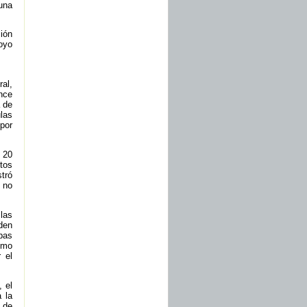
una
ción
royo
al,
nce
a de
las
por
 20
tos
stró
o no
las
den
bas
imo
 el
, el
 la
 de