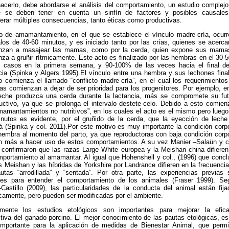
acerlo, debe abordarse el análisis del comportamiento, un estudio complejo
e se deben tener en cuenta un sinfín de factores y posibles causales
erar múltiples consecuencias, tanto éticas como productivas.
o de amamantamiento, en el que se establece el vínculo madre-cría, ocurr
alos de 40-60 minutos, y es iniciado tanto por las crías, quienes se acerca
nzan a masajear las mamas, como por la cerda, quien expone sus mama
za a gruñir rítmicamente. Este acto es finalizado por las hembras en el 30-
s casos en la primera semana, y 90-100% de las veces hacia el final de
cia (Spinka y Algers 1995).El vínculo entre una hembra y sus lechones final
 comienza el llamado “conflicto madre-cría”, en el cual los requerimientos
ías comienzan a dejar de ser prioridad para los progenitores. Por ejemplo, e
eche produzca una cerda durante la lactancia, más se compromete su fut
uctivo, ya que se prolonga el intervalo destete-celo. Debido a esto comien
mamantamientos no nutritivos”, en los cuales el acto es el mismo pero luego
nutos es evidente, por el gruñido de la cerda, que la eyección de leche
rá (Spinka y col. 2011).Por este motivo es muy importante la condición corp
hembra al momento del parto, ya que reproductoras con baja condición corpo
n más a hacer uso de estos comportamientos. A su vez Manier –Salaün y co
 confirmaron que las razas Large White europea y la Meishan china difieren
portamiento al amamantar. Al igual que Hohenshell y col., (1996) que concl
s Meishan y las híbridas de Yorkshire por Landrance difieren en la frecuenci
utas “arrodillada” y “sentada”. Por otra parte, las experiencias previas 
ales para entender el comportamiento de los animales (Fraser 1999). Se
-Castillo (2009), las particularidades de la conducta del animal están fija
camente, pero pueden ser modificadas por el ambiente.
lmente los estudios etológicos son importantes para mejorar la efica
tiva del ganado porcino. El mejor conocimiento de las pautas etológicas, es
mportante para la aplicación de medidas de Bienestar Animal, que permit