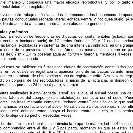
r el manejo y conseguir una mayor eficacia reproductiva, y por lo tanto 
rentabilidad de la explotación.
etivo de este trabajo será evaluar las diferencias en las frecuencias de apari
s pautas conductuales (echada lateral, echada ventral y hociquea suelo) (Ar
2016) de acuerdo a factores tanto ambientales como genéticos.
iales y métodos
lizó la medición de frecuencias de 3 pautas comportamentales (echada later
 ventral y hociquea suelo) de 17 cerdas Yorkshire (Y) y 11 cerdas Landra
n lactancia, explotadas en sistemas de cría intensiva confinada, en una granj
na norte de la provincia de Buenos Aires. Las mismas se alojaron en jau
eras de 0,7 m x 2,4 m poseían agua
ad libitum
y fueron alimentadas 4 veces 
n alimento balanceado.
nductas se midieron en 3 sesiones diarias de observación constituidas por
s, en los cuales se registraba la aparición o no de las pautas durante minu
ados en un minuto de observación y uno de registro escrito. A su vez se regi
dición corporal de las reproductoras al inicio de la lactancia, si donaron 
es en las primeras 24 hs post parto, y la raza.
utas analizadas fueron “echada lateral” en la cual el animal posee una de 
icies laterales del cuerpo (en su totalidad) en contacto con el suelo. Pue
arse una línea mamaria completa. “echada ventral” posición en la que am
 mamarias en contacto con el suelo. No se visualizan los pezones. Y por últ
uear suelo” definida como: apoya el hocico contra el suelo, y sin perder
to, lo aleja de su pecho. Repetidas veces.
 fin de simplificar el análisis, se dividió la etapa de maternidad en 4 bloques
o comprendido entre el día 1 y 5 pos parto, momento en que se estabiliza
a; el segundo entre el día 6 y 10, fecha en la cual la hembra en estado