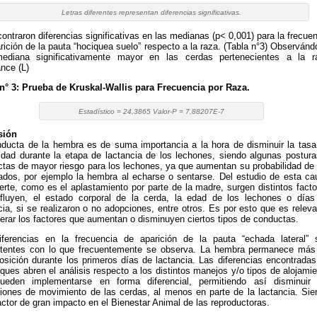
Letras diferentes representan diferencias significativas.
ontraron diferencias significativas en las medianas (p< 0,001) para la frecue
rición de la pauta “hociquea suelo” respecto a la raza. (Tabla n°3) Observán
ediana significativamente mayor en las cerdas pertenecientes a la r
nce (L)
n° 3: Prueba de Kruskal-Wallis para Frecuencia por Raza.
Estadístico = 24,3865 Valor-P = 7,88207E-7
sión
ducta de la hembra es de suma importancia a la hora de disminuir la tasa
idad durante la etapa de lactancia de los lechones, siendo algunas postura
tas de mayor riesgo para los lechones, ya que aumentan su probabilidad de 
ados, por ejemplo la hembra al echarse o sentarse. Del estudio de esta ca
rte, como es el aplastamiento por parte de la madre, surgen distintos facto
nfluyen, el estado corporal de la cerda, la edad de los lechones o días
cia, si se realizaron o no adopciones, entre otros. Es por esto que es relev
erar los factores que aumentan o disminuyen ciertos tipos de conductas.
iferencias en la frecuencia de aparición de la pauta “echada lateral” 
stentes con lo que frecuentemente se observa. La hembra permanece más
osición durante los primeros días de lactancia. Las diferencias encontradas
oques abren el análisis respecto a los distintos manejos y/o tipos de alojami
ueden implementarse en forma diferencial, permitiendo así disminuir 
ciones de movimiento de las cerdas, al menos en parte de la lactancia. Sie
actor de gran impacto en el Bienestar Animal de las reproductoras.