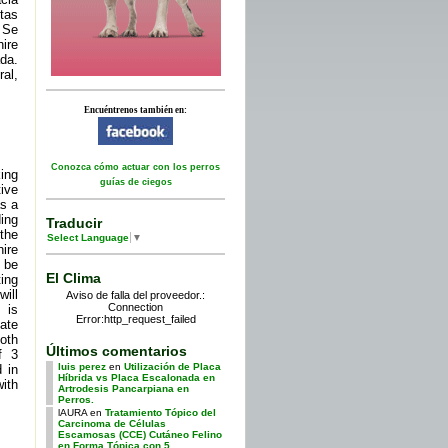
tas
 Se
ire
ada.
ral,
Encuéntrenos también en:
Conozca cómo actuar con los perros
ing
guías de ciegos
ive
as a
ding
Traducir
the
Select Language
▼
hire
 be
El Clima
ing
will
Aviso de falla del proveedor.:
Connection
 is
Error:http_request_failed
uate
oth
Últimos comentarios
f 3
luis perez
en
Utilización de Placa
d in
Híbrida vs Placa Escalonada en
with
Artrodesis Pancarpiana en
Perros.
lAURA
en
Tratamiento Tópico del
Carcinoma de Células
Escamosas (CCE) Cutáneo Felino
en Forma Tópica con 5