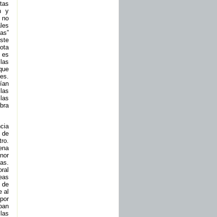
ctas
n y
 no
les
as”
ste
ota
 es
las
que
es.
ían
 las
las
bra
cia
 de
ro.
ena
nor
as.
ral
eas
 de
e al
por
ban
las