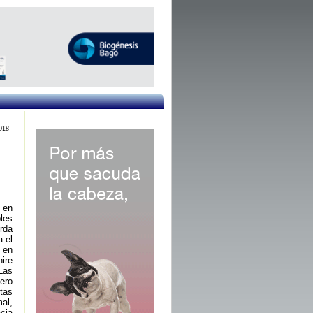
018
 en
les
rda
a el
 en
hire
Las
ero
tas
al,
cia