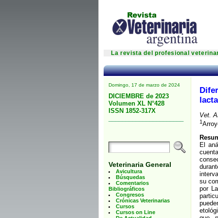
La revista del profesional veterin
Domingo, 17 de marzo de 2024
Dife
DICIEMBRE de 2023
lacta
Volumen XL N°428
ISSN 1852-317X
Vet. A
______________________
1
Arroy
Resu
El aná
cuent
consec
Veterinaria General
durant
Avicultura
interv
Búsquedas
su com
Comentarios
por La
Bibliográficos
Congresos
partic
Crónicas Veterinarias
puede
Cursos
etológ
Cursos on Line
que p