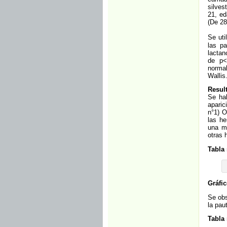
silves
21, ed
(De 28
Se uti
las pa
lactan
de p<
normal
Wallis
Resul
Se hal
aparic
n°1) O
las he
una m
otras 
Tabla
Gráfi
Se obs
la pau
Tabla