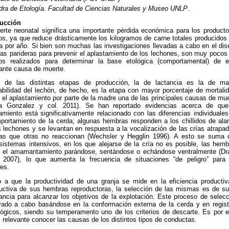
dra de Etología. Facultad de Ciencias Naturales y Museo UNLP
.
ducción
rte neonatal significa una importante pérdida económica para los producto
os, ya que reduce drásticamente los kilogramos de carne totales producidos 
 por año. Si bien son muchas las investigaciones llevadas a cabo en el dis
las parideras para prevenir el aplastamiento de los lechones, son muy pocos
ios realizados para determinar la base etológica (comportamental) de e
ante causa de muerte.
o de las distintas etapas de producción, la de lactancia es la de ma
abilidad del lechón, de hecho, es la etapa con mayor porcentaje de mortalid
 el aplastamiento por parte de la madre una de las principales causas de mu
ia Gonzalez y col. 2011). Se han reportado evidencias acerca de que
amiento está significativamente relacionado con las diferencias individuale
portamiento de la cerda; algunas hembras responden a los chillidos de ala
 lechones y se levantan en respuesta a la vocalización de las crías atrapad
ras que otras no reaccionan (Wechsler y Hegglin 1996). A esto se suma 
sistemas intensivos, en los que alejarse de la cría no es posible, las hemb
an el amamantamiento parándose, sentándose o echándose ventralmente (Dr
. 2007), lo que aumenta la frecuencia de situaciones “de peligro” para 
es.
 a que la productividad de una granja se mide en la eficiencia productiv
uctiva de sus hembras reproductoras, la selección de las mismas es de s
ancia para alcanzar los objetivos de la explotación. Este proceso de selecc
vado a cabo basándose en la conformación externa de la cerda y en regist
ógicos, siendo su temperamento uno de los criterios de descarte. Es por e
 relevante conocer las causas de los distintos tipos de conductas.