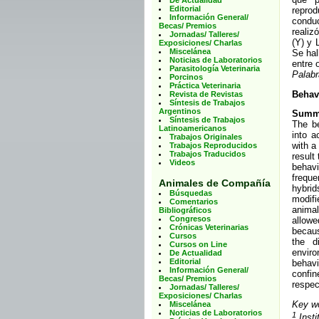
De Actualidad
Editorial
repro
Información General/
condu
Becas/ Premios
realiz
Jornadas/ Talleres/
(Y) y 
Exposiciones/ Charlas
Miscelánea
Se hal
Noticias de Laboratorios
entre 
Parasitología Veterinaria
Palabr
Porcinos
Práctica Veterinaria
Behavi
Revista de Revistas
Síntesis de Trabajos
Argentinos
Summ
Síntesis de Trabajos
The be
Latinoamericanos
into a
Trabajos Originales
with a
Trabajos Reproducidos
Trabajos Traducidos
result
Videos
behavi
freque
Animales de Compañía
hybrid
Búsquedas
modifi
Comentarios
animal
Bibliográficos
Congresos
allow
Crónicas Veterinarias
becaus
Cursos
the d
Cursos on Line
envir
De Actualidad
Editorial
behavi
Información General/
confin
Becas/ Premios
respec
Jornadas/ Talleres/
Exposiciones/ Charlas
Key w
Miscelánea
Noticias de Laboratorios
1
Insti