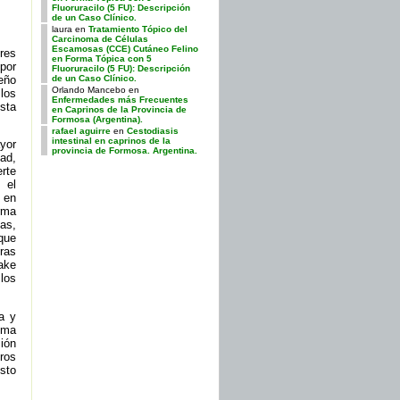
Fluoruracilo (5 FU): Descripción
de un Caso Clínico.
laura
en
Tratamiento Tópico del
Carcinoma de Células
Escamosas (CCE) Cutáneo Felino
res
en Forma Tópica con 5
por
Fluoruracilo (5 FU): Descripción
eño
de un Caso Clínico.
Orlando Mancebo
en
 los
Enfermedades más Frecuentes
sta
en Caprinos de la Provincia de
Formosa (Argentina).
rafael aguirre
en
Cestodiasis
intestinal en caprinos de la
yor
provincia de Formosa. Argentina.
ad,
erte
 el
s en
rma
as,
que
ras
ake
los
a y
uma
ión
ros
sto