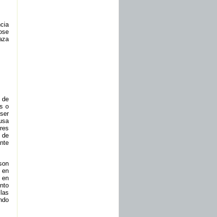
ncia
dose
aza
 de
s o
ser
usa
res
 de
ante
son
 en
 en
ento
las
ndo