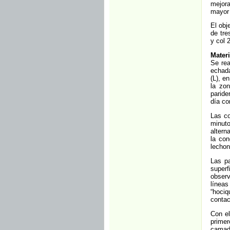
mejora
mayor 
El obj
de tre
y col 
Mater
Se rea
echada
(L), e
la zo
parid
día co
Las co
minuto
altern
la con
lechon
Las pa
superf
observ
líneas
“hociq
contac
Con el
primer
camad