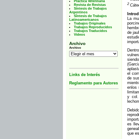
Práctica Veterinaria
2
Cáte
Revista de Revistas
Síntesis de Trabajos
Argentinos
Intro
Síntesis de Trabajos
La mue
Latinoamericanos
porcin
Trabajos Originales
Trabajos Reproducidos
hembra
Trabajos Traducidos
de jau
Videos
estud
import
Archivo
Archivo
Dentr
vulner
siendo
(Garc
aplast
el com
Links de Interés
de sus
mient
Reglamento para Autores
enlos 
limit
y col
lechon
Debido
reprod
import
es lle
geneal
que es